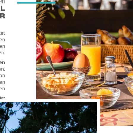
en
EL
ER
tet
nen
ren
n.
en
en,
 an
nen
ßen
ist
die
der
en.