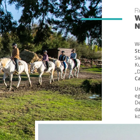
Re
W
N
We
St
Si
Ku
„D
C
Un
eg
De
da
k