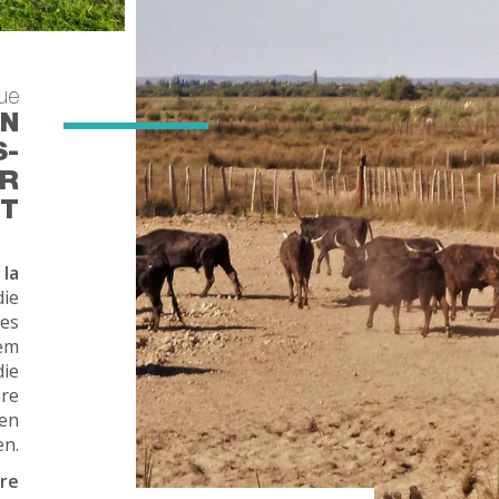
ue
ON
S-
ER
NT
 la
die
 es
nem
die
hre
sen
en.
hre