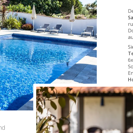
De
Sa
ru
Do
au
Si
T
6x
So
En
Ho
P
und