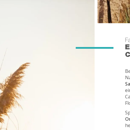
ren
zu
en!
Fa
E
Be
Na
Sa
ei
Ca
Fl
Sp
Or
he