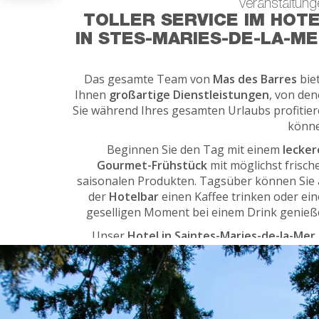
Veranstaltung
TOLLER SERVICE IM HOT
IN STES-MARIES-DE-LA-M
Das gesamte Team von
Mas des Barres
bie
Ihnen
großartige Dienstleistungen
, von de
Sie während Ihres gesamten Urlaubs profitie
könne
Beginnen Sie den Tag mit einem
lecker
Gourmet-Frühstück
mit möglichst frisch
saisonalen Produkten. Tagsüber können Sie
der
Hotelbar
einen Kaffee trinken oder ei
geselligen Moment bei einem Drink genie
Unser
Hotel in Saintes-Maries-de-la-Mer
auch ein ausgezeichneter Ort für 
Organisation aller Ihrer privaten o
beruflichen Veranstaltung