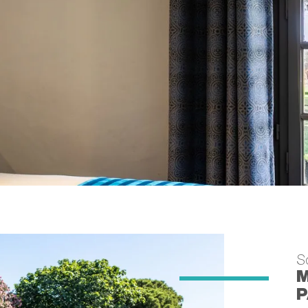
S
M
P