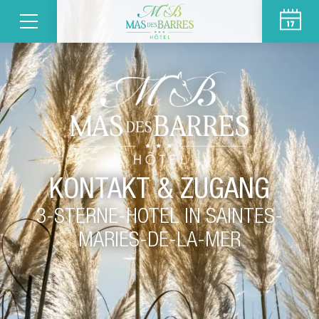
KONTAKT & ZUGANG
3-STERNE-HOTEL IN SAINTES-
MARIES-DE-LA-MER